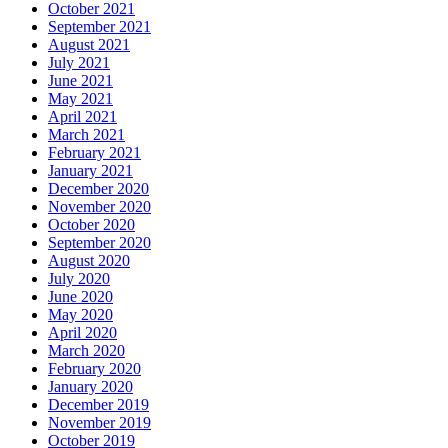
October 2021
September 2021
August 2021
July 2021
June 2021
May 2021
April 2021
March 2021
February 2021
January 2021
December 2020
November 2020
October 2020
September 2020
August 2020
July 2020
June 2020
May 2020
April 2020
March 2020
February 2020
January 2020
December 2019
November 2019
October 2019