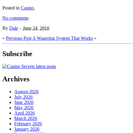
Posted in
Casino
.
No comments
By
Dale
–
June 24, 2010
«
Previous Post
A Wagering System That Works
»
Subscribe
Archives
August 2026
July 2026
June 2026
May 2026
April 2026
March 2026
February 2026
January 2026