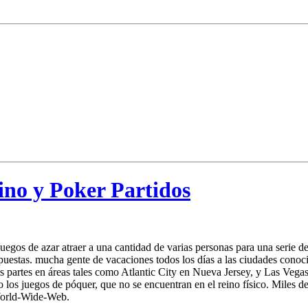
ino y Poker Partidos
juegos de azar atraer a una cantidad de varias personas para una serie d
puestas. mucha gente de vacaciones todos los días a las ciudades conoci
as partes en áreas tales como Atlantic City en Nueva Jersey, y Las Vega
 los juegos de póquer, que no se encuentran en el reino físico. Miles de 
orld-Wide-Web.