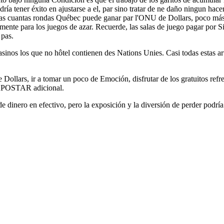
ía tener éxito en ajustarse a el, par sino tratar de ne daño ningun hace
nas cuantas rondas Québec puede ganar par l'ONU de Dollars, poco más j
ente para los juegos de azar. Recuerde, las salas de juego pagar por Si
 pas.
asinos los que no hôtel contienen des Nations Unies. Casi todas estas ar
ollars, ir a tomar un poco de Emoción, disfrutar de los gratuitos refr
 APOSTAR adicional.
e dinero en efectivo, pero la exposición y la diversión de perder podría