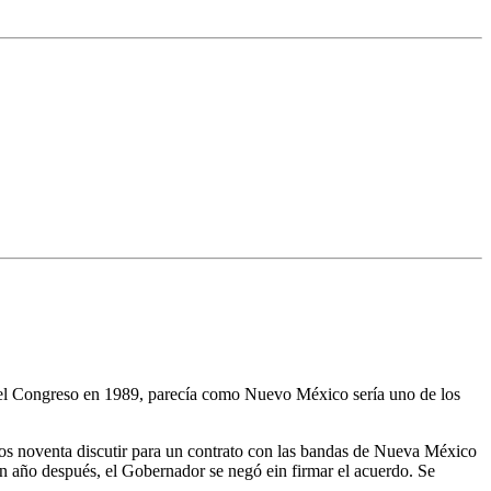
el Congreso en 1989, parecía como Nuevo México sería uno de los
s noventa discutir para un contrato con las bandas de Nueva México
un año después, el Gobernador se negó ein firmar el acuerdo. Se