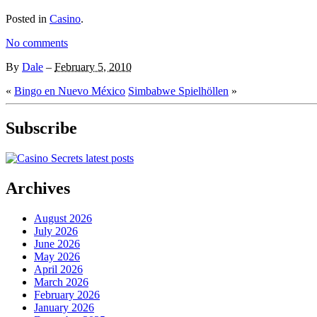
Posted in
Casino
.
No comments
By
Dale
–
February 5, 2010
«
Bingo en Nuevo México
Simbabwe Spielhöllen
»
Subscribe
Archives
August 2026
July 2026
June 2026
May 2026
April 2026
March 2026
February 2026
January 2026