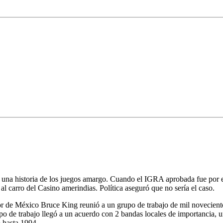
una historia de los juegos amargo. Cuando el IGRA aprobada fue por 
al carro del Casino amerindias. Política aseguró que no sería el caso.
 de México Bruce King reunió a un grupo de trabajo de mil noveciento
po de trabajo llegó a un acuerdo con 2 bandas locales de importancia, 
 hasta 1994.