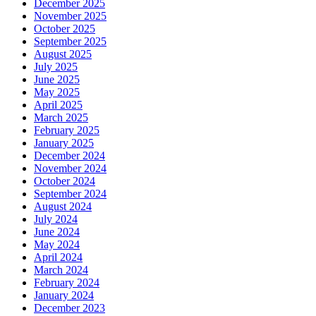
December 2025
November 2025
October 2025
September 2025
August 2025
July 2025
June 2025
May 2025
April 2025
March 2025
February 2025
January 2025
December 2024
November 2024
October 2024
September 2024
August 2024
July 2024
June 2024
May 2024
April 2024
March 2024
February 2024
January 2024
December 2023