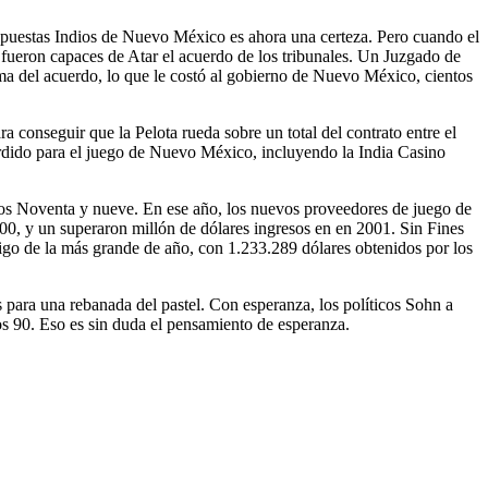
puestas Indios de Nuevo México es ahora una certeza. Pero cuando el
fueron capaces de Atar el acuerdo de los tribunales. Un Juzgado de
a del acuerdo, lo que le costó al gobierno de Nuevo México, cientos
 conseguir que la Pelota rueda sobre un total del contrato entre el
dido para el juego de Nuevo México, incluyendo la India Casino
tos Noventa y nueve. En ese año, los nuevos proveedores de juego de
00, y un superaron millón de dólares ingresos en en 2001. Sin Fines
igo de la más grande de año, con 1.233.289 dólares obtenidos por los
para una rebanada del pastel. Con esperanza, los políticos Sohn a
os 90. Eso es sin duda el pensamiento de esperanza.