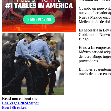
Cuando un nuevo gob
nuevo gobernador apr
Nueva México encont
Meilen de de de dóla
Es necesaria la Ley 
Gobierno de Nuevo M
Bingo.
El no a las empresa
México caridad adqui
de lucro Bingo ingre
proveedores.
Bingo es aparentemen
través de bateo en t
Read more about the
Las Vegas 2024 Super
Bowl Streaker
!