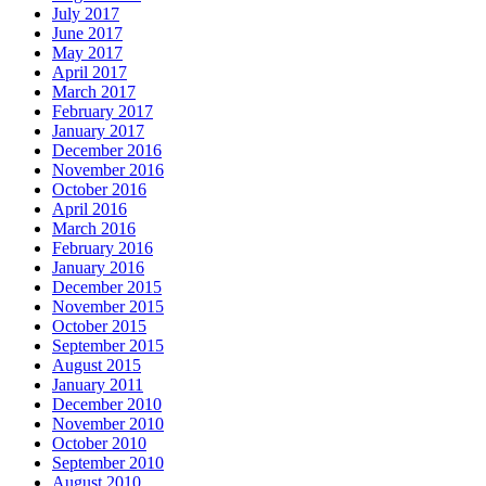
July 2017
June 2017
May 2017
April 2017
March 2017
February 2017
January 2017
December 2016
November 2016
October 2016
April 2016
March 2016
February 2016
January 2016
December 2015
November 2015
October 2015
September 2015
August 2015
January 2011
December 2010
November 2010
October 2010
September 2010
August 2010