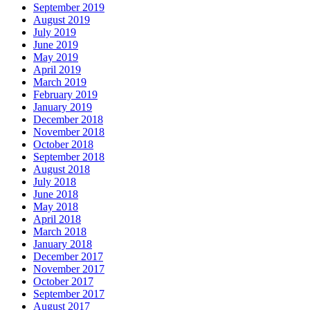
September 2019
August 2019
July 2019
June 2019
May 2019
April 2019
March 2019
February 2019
January 2019
December 2018
November 2018
October 2018
September 2018
August 2018
July 2018
June 2018
May 2018
April 2018
March 2018
January 2018
December 2017
November 2017
October 2017
September 2017
August 2017