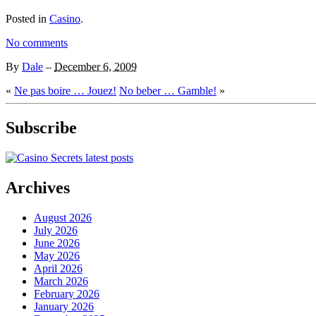
Posted in
Casino
.
No comments
By
Dale
–
December 6, 2009
«
Ne pas boire … Jouez!
No beber … Gamble!
»
Subscribe
Archives
August 2026
July 2026
June 2026
May 2026
April 2026
March 2026
February 2026
January 2026